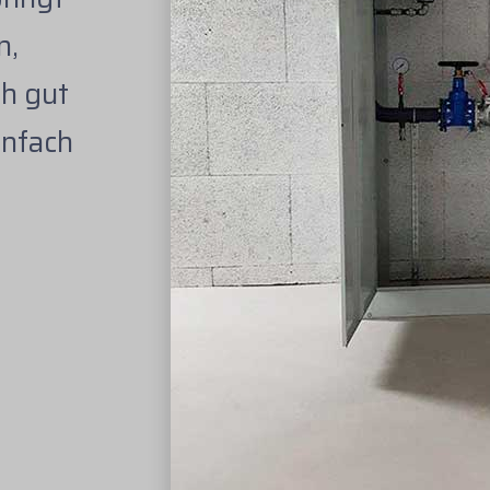
n,
h gut
infach