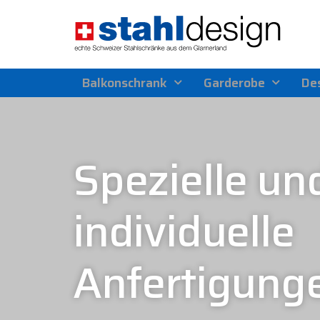
Balkonschrank
Garderobe
Des
Spezielle un
individuelle
Anfertigung