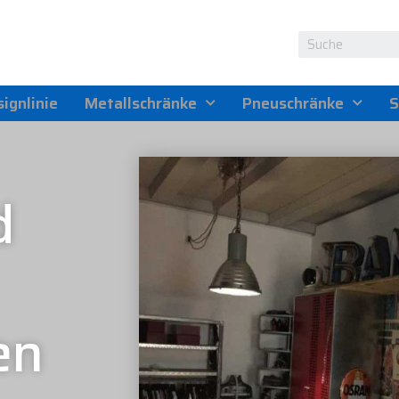
ignlinie
Metallschränke
Pneuschränke
S
d
en